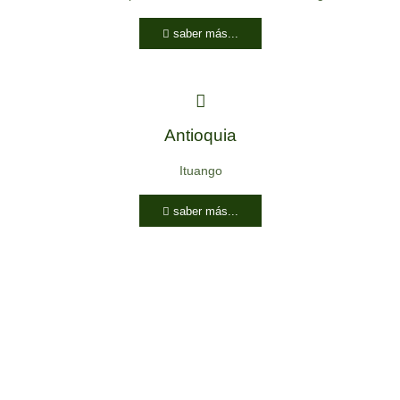
saber más...
Antioquia
Ituango
saber más...
Proyectos de cooperación
internacional