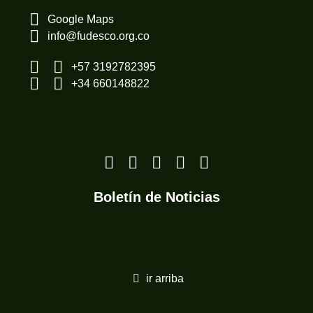
Google Maps
info@fudesco.org.co
+57 3192782395
+34 660148822
Boletín de Noticias
ir arriba