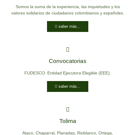
Somos la suma de la experiencia, las inquietudes y los
valores solidarios de ciudadanos colombianos y españoles.
saber más...
DESARROLLO PRODUCTIVO E IMPULSO A LA
SOSTENIBILIDAD MEDIOAMBIENTAL PARA LA
Convocatorias
CONSTRUCCIÓN DE LA PAZ EN COLOMBIA.
FUDESCO: Entidad Ejecutora Elegible (EEE).
DONDE NACIÓ LA GUERRA
SEMBRAMOS LA PAZ.
saber más...
SABER MÁS...
Tolima
Ataco, Chaparral, Planadas, Rioblanco, Ortega,