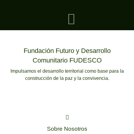
Fundación Futuro y Desarrollo
Comunitario FUDESCO
PROYECTOS DE CONSTRUCCIÓN DE PAZ
Impulsamos el desarrollo territorial como base para la
MEDIANTE INICIATIVAS DE APICULTURA.
construcción de la paz y la convivencia.
DONDE NACIÓ LA GUERRA
SEMBRAMOS LA PAZ.
SABER MÁS
Sobre Nosotros