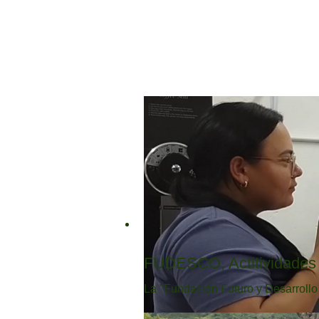
FUDESCO, Actitividades 
La "Fundación Futuro y Desarroll