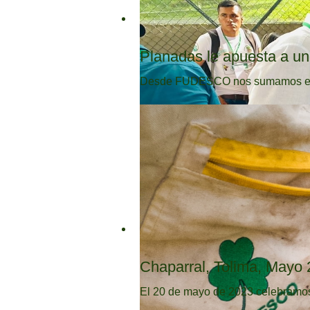
Planadas le apuesta a un t
Desde FUDESCO nos sumamos este 2 
Chaparral, Tolima, Mayo 
El 20 de mayo de 2023 celebramos 