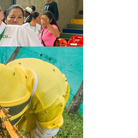
icu...
ejas
Ch...