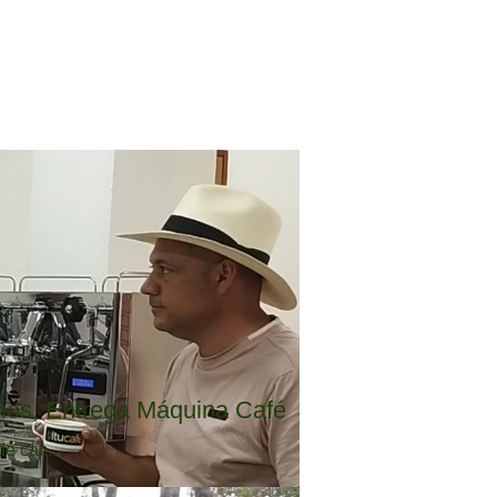
ios, Entrega Máquina Café
 caf...