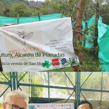
ultura, Alcaldía de Planadas
sita la vereda de San Miguel donde el Sr. Andrés Velazco tiene .