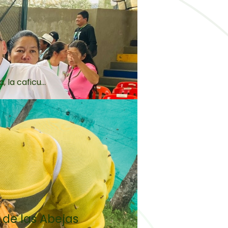
la caficu...
 de las Abejas