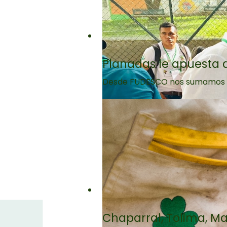
Planadas le apuesta a 
Desde FUDESCO nos sumamos este 
Chaparral, Tolima, Ma