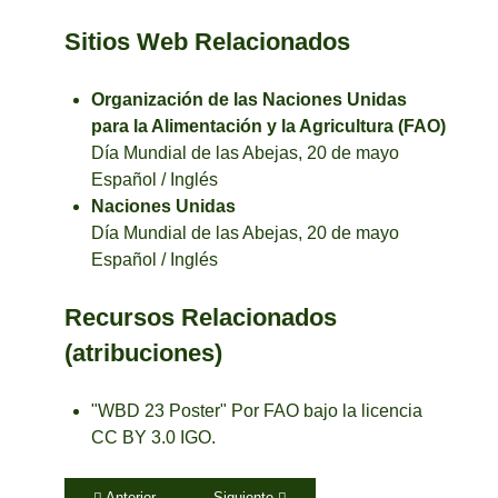
Sitios Web Relacionados
Organización de las Naciones Unidas
para la Alimentación y la Agricultura (FAO)
Día Mundial de las Abejas, 20 de mayo
Español
/
Inglés
Naciones Unidas
Día Mundial de las Abejas, 20 de mayo
Español
/
Inglés
Recursos Relacionados
(atribuciones)
"
WBD 23 Poster
" Por
FAO
bajo la licencia
CC BY 3.0 IGO
.
Artículo anterior: Planadas le apuesta a un territorio libre de gli
Artículo siguiente: Mayo 20 Día internaciona
Anterior
Siguiente