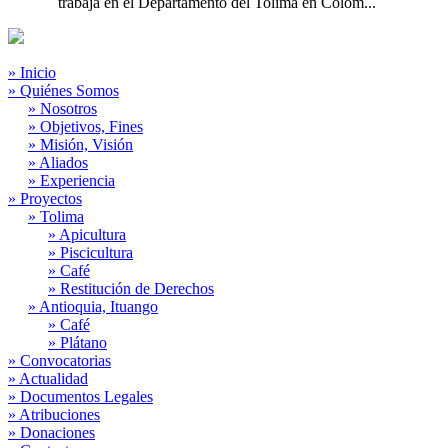
trabaja en el Departamento del Tolima en Colom...
» Inicio
» Quiénes Somos
» Nosotros
» Objetivos, Fines
» Misión, Visión
» Aliados
» Experiencia
» Proyectos
» Tolima
» Apicultura
» Piscicultura
» Café
» Restitución de Derechos
» Antioquia, Ituango
» Café
» Plátano
» Convocatorias
» Actualidad
» Documentos Legales
» Atribuciones
» Donaciones