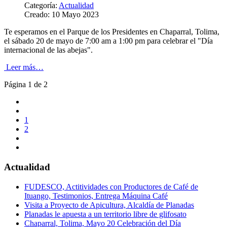
Categoría:
Actualidad
Creado: 10 Mayo 2023
Te esperamos en el Parque de los Presidentes en Chaparral, Tolima,
el sábado 20 de mayo de 7:00 am a 1:00 pm para celebrar el "Día
internacional de las abejas".
Leer más…
Página 1 de 2
1
2
Actualidad
FUDESCO, Actitividades con Productores de Café de
Ituango, Testimonios, Entrega Máquina Café
Visita a Proyecto de Apicultura, Alcaldía de Planadas
Planadas le apuesta a un territorio libre de glifosato
Chaparral, Tolima, Mayo 20 Celebración del Día