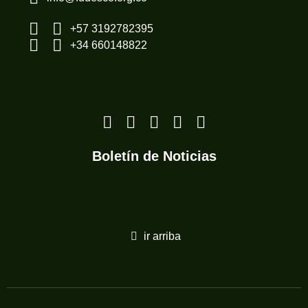
+57 3192782395
+34 660148822
Boletín de Noticias
ir arriba