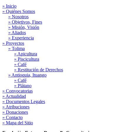
» Inicio
» Quiénes Somos
» Nosotros
» Objetivos, Fines
» Misión, Visión
» Aliados
» Experiencia
» Proyectos
» Tolima
» Apicultura
» Piscicultura
» Café
» Restitución de Derechos
» Antioquia, Ituango
» Café
» Plátano
» Convocatorias
» Actualidad
» Documentos Legales
» Atribuciones
» Donaciones
» Contacto
» Mapa del Sitio