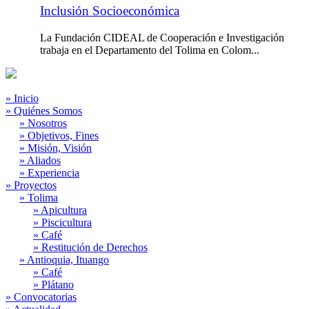
Inclusión Socioeconómica
La Fundación CIDEAL de Cooperación e Investigación
trabaja en el Departamento del Tolima en Colom...
» Inicio
» Quiénes Somos
» Nosotros
» Objetivos, Fines
» Misión, Visión
» Aliados
» Experiencia
» Proyectos
» Tolima
» Apicultura
» Piscicultura
» Café
» Restitución de Derechos
» Antioquia, Ituango
» Café
» Plátano
» Convocatorias