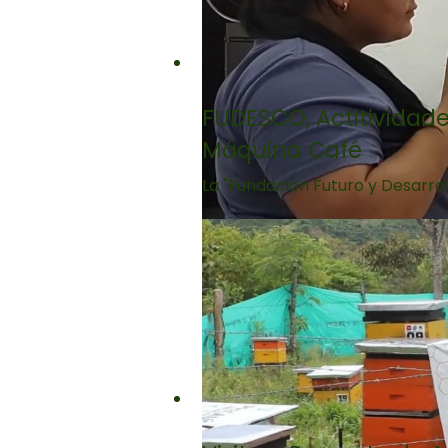
FUDESCO, Actitividade
Máquina Café
La "Fundación Futuro y Desarro