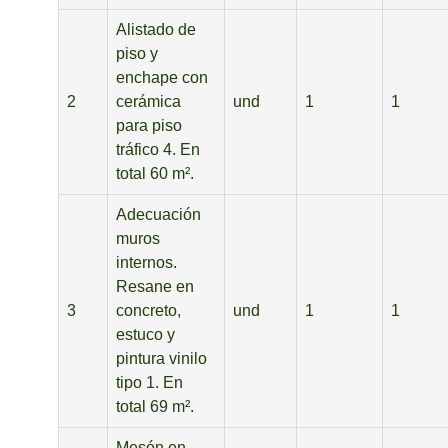
Alistado de
piso y
enchape con
2
cerámica
und
1
1
para piso
tráfico 4. En
total 60 m².
Adecuación
muros
internos.
Resane en
3
concreto,
und
1
1
estuco y
pintura vinilo
tipo 1. En
total 69 m².
Mesón en