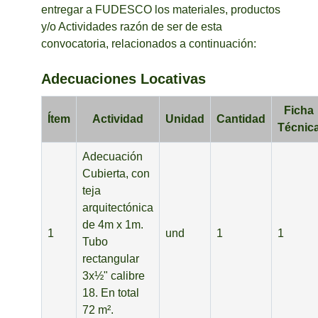
entregar a FUDESCO los materiales, productos
y/o Actividades razón de ser de esta
convocatoria, relacionados a continuación:
Adecuaciones Locativas
Ficha
Ítem
Actividad
Unidad
Cantidad
Técnic
Adecuación
Cubierta, con
teja
arquitectónica
de 4m x 1m.
1
und
1
1
Tubo
rectangular
3x½" calibre
18. En total
72 m².