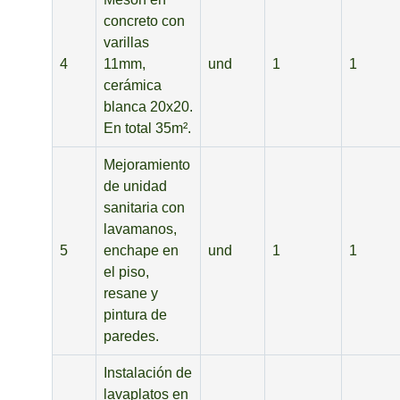
concreto con
varillas
4
11mm,
und
1
1
cerámica
blanca 20x20.
En total 35m².
Mejoramiento
de unidad
sanitaria con
lavamanos,
5
enchape en
und
1
1
el piso,
resane y
pintura de
paredes.
Instalación de
lavaplatos en