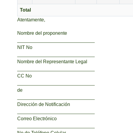
Total
Atentamente,
Nombre del proponente
_____________________________
NIT No
_____________________________
Nombre del Representante Legal
_____________________________
CC No
_____________________________
de
_____________________________
Dirección de Notificación
_____________________________
Correo Electrónico
_____________________________
No de Teléfono Celular