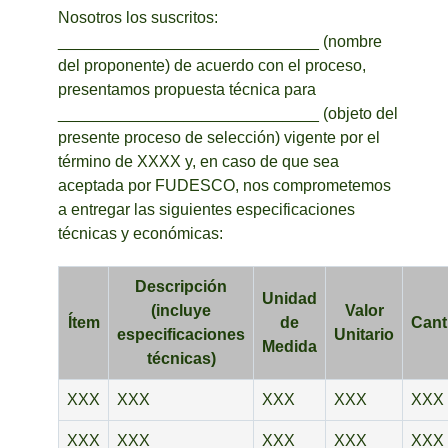
Nosotros los suscritos:
_____________________________ (nombre
del proponente) de acuerdo con el proceso,
presentamos propuesta técnica para
_____________________________ (objeto del
presente proceso de selección) vigente por el
término de XXXX y, en caso de que sea
aceptada por FUDESCO, nos comprometemos
a entregar las siguientes especificaciones
técnicas y económicas:
Descripción
Unidad
(incluye
Valor
Ítem
de
Cant
especificaciones
Unitario
Medida
técnicas)
XXX
XXX
XXX
XXX
XXX
XXX
XXX
XXX
XXX
XXX