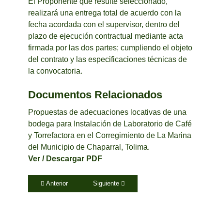
El Proponente que resulte seleccionado,
realizará una entrega total de acuerdo con la
fecha acordada con el supervisor, dentro del
plazo de ejecución contractual mediante acta
firmada por las dos partes; cumpliendo el objeto
del contrato y las especificaciones técnicas de
la convocatoria.
Documentos Relacionados
Propuestas de adecuaciones locativas de una
bodega para Instalación de Laboratorio de Café
y Torrefactora en el Corregimiento de La Marina
del Municipio de Chaparral, Tolima.
Ver / Descargar PDF
Artículo anterior: (25-02-03) Invitación a presentar propuestas
Artículo siguiente: (24/04/26) Invitación a 
Anterior
Siguiente