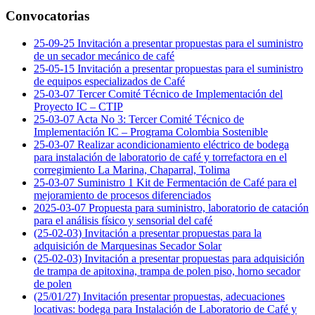
Convocatorias
25-09-25 Invitación a presentar propuestas para el suministro
de un secador mecánico de café
25-05-15 Invitación a presentar propuestas para el suministro
de equipos especializados de Café
25-03-07 Tercer Comité Técnico de Implementación del
Proyecto IC – CTIP
25-03-07 Acta No 3: Tercer Comité Técnico de
Implementación IC – Programa Colombia Sostenible
25-03-07 Realizar acondicionamiento eléctrico de bodega
para instalación de laboratorio de café y torrefactora en el
corregimiento La Marina, Chaparral, Tolima
25-03-07 Suministro 1 Kit de Fermentación de Café para el
mejoramiento de procesos diferenciados
2025-03-07 Propuesta para suministro, laboratorio de catación
para el análisis físico y sensorial del café
(25-02-03) Invitación a presentar propuestas para la
adquisición de Marquesinas Secador Solar
(25-02-03) Invitación a presentar propuestas para adquisición
de trampa de apitoxina, trampa de polen piso, horno secador
de polen
(25/01/27) Invitación presentar propuestas, adecuaciones
locativas: bodega para Instalación de Laboratorio de Café y