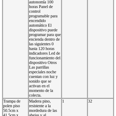
autonomía 100
horas Panel de
control
programable para
encendido
automático El
dispositivo puede
programar para que
encienda dentro de
las siguientes 0
hasta 120 horas
indicadores Led de
funcionamiento del
dispositivo Otros
Las parrillas
especiales noche
cuentan con luz y
sonido que se
activan en el
momento de la
colecta.
Trampa de
Madera pino,
1
32
polen piso
resistente a la
50.5cm x
mordedura de las
41.5cm x
abejas y al