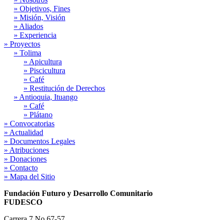
» Objetivos, Fines
» Misión, Visión
» Aliados
» Experiencia
» Proyectos
» Tolima
» Apicultura
» Piscicultura
» Café
» Restitución de Derechos
» Antioquia, Ituango
» Café
» Plátano
» Convocatorias
» Actualidad
» Documentos Legales
» Atribuciones
» Donaciones
» Contacto
» Mapa del Sitio
Fundación Futuro y Desarrollo Comunitario
FUDESCO
Carrera 7 No 67-57