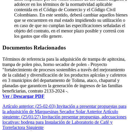
adolecer en los términos de la normatividad aplicable
contenida en el Código de Comercio y el Código Civil
Colombiano. En este sentido, deberá cambiar aquellos bienes
que se encuentren en mal estado impidiendo su utilización o
en caso de que no cumplan las especificaciones señaladas el
objeto del contrato, en el menor plazo posible y correrá con
los gastos que ello genere.
Documentos Relacionados
Términos de referencia para la adquisición de trampa de apitoxina,
trampa de polen piso, horno secador de polen - Proyecto
"fortalecimiento de procesos sostenibles a través del mejoramiento
de la calidad y diversificación de los productos apícolas y cafeteros
en 3 municipios del departamento de Tolima, ataco, chaparral y
planadas que garanticen la generación de ingresos de las familias
beneficiarias, contrato 2133-2024 -.
Ver / Descargar PDF
Artículo anterior: (25-02-03) Invitación a presentar propuestas para
la adquisición de Marquesinas Secador Solar
Anterior
Artículo
siguiente: (25/01/27) Invitación presentar propuestas, adecuaciones
locativas: bodega para Instalación de Laboratorio de Café y
Torrefactora
Siguiente