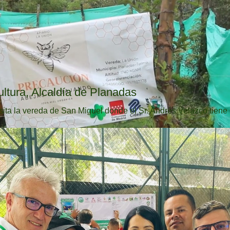
ultura, Alcaldía de Planadas
sita la vereda de San Miguel donde el Sr. Andrés Velazco tiene .