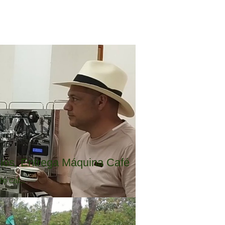
ios, Entrega Máquina Café
 caf...