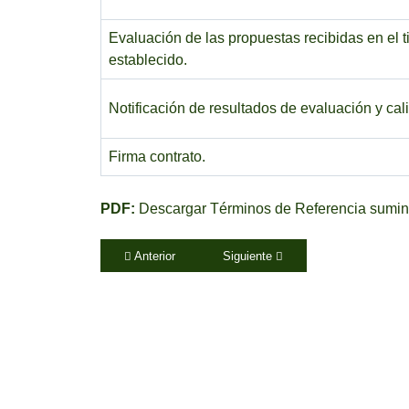
Evaluación de las propuestas recibidas en el 
establecido.
Notificación de resultados de evaluación y cali
Firma contrato.
PDF:
Descargar Términos de Referencia sumini
Artículo anterior: 25-09-25 Invitación a presentar pr
Artículo siguiente: 25-03-07 Terce
Anterior
Siguiente