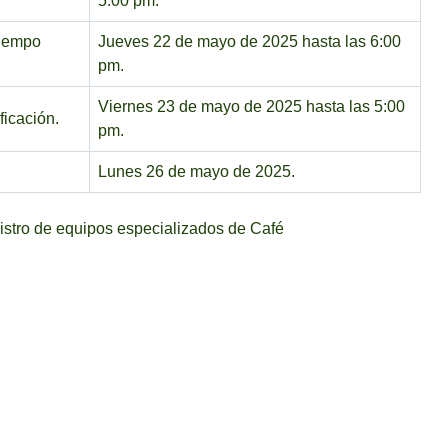
5:00 pm.
tiempo
Jueves 22 de mayo de 2025 hasta las 6:00
pm.
Viernes 23 de mayo de 2025 hasta las 5:00
ficación.
pm.
Lunes 26 de mayo de 2025.
stro de equipos especializados de Café
opuestas para el suministro de un secador mecánico de café
r Comité Técnico de Implementación del Proyecto IC – CTIP