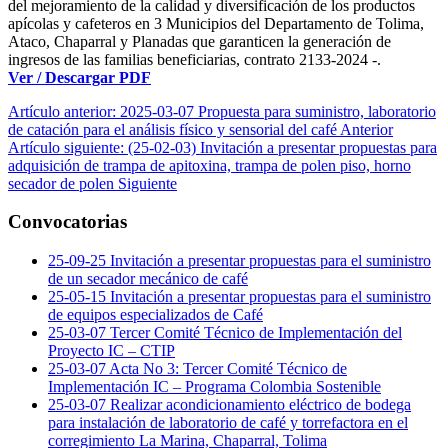
del mejoramiento de la calidad y diversificación de los productos
apícolas y cafeteros en 3 Municipios del Departamento de Tolima,
Ataco, Chaparral y Planadas que garanticen la generación de
ingresos de las familias beneficiarias, contrato 2133-2024 -.
Ver / Descargar PDF
Artículo anterior: 2025-03-07 Propuesta para suministro, laboratorio
de catación para el análisis físico y sensorial del café
Anterior
Artículo siguiente: (25-02-03) Invitación a presentar propuestas para
adquisición de trampa de apitoxina, trampa de polen piso, horno
secador de polen
Siguiente
Convocatorias
25-09-25 Invitación a presentar propuestas para el suministro
de un secador mecánico de café
25-05-15 Invitación a presentar propuestas para el suministro
de equipos especializados de Café
25-03-07 Tercer Comité Técnico de Implementación del
Proyecto IC – CTIP
25-03-07 Acta No 3: Tercer Comité Técnico de
Implementación IC – Programa Colombia Sostenible
25-03-07 Realizar acondicionamiento eléctrico de bodega
para instalación de laboratorio de café y torrefactora en el
corregimiento La Marina, Chaparral, Tolima