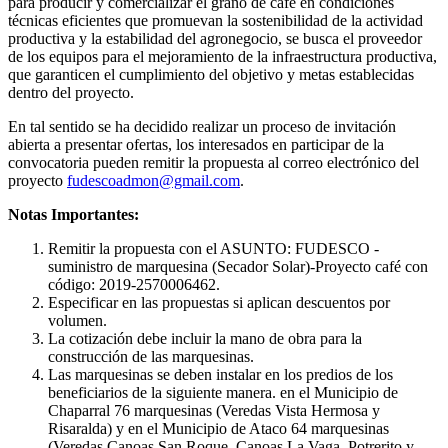
para producir y comercializar el grano de café en condiciones
técnicas eficientes que promuevan la sostenibilidad de la actividad
productiva y la estabilidad del agronegocio, se busca el proveedor
de los equipos para el mejoramiento de la infraestructura productiva,
que garanticen el cumplimiento del objetivo y metas establecidas
dentro del proyecto.
En tal sentido se ha decidido realizar un proceso de invitación
abierta a presentar ofertas, los interesados en participar de la
convocatoria pueden remitir la propuesta al correo electrónico del
proyecto
fudescoadmon@gmail.com
.
Notas Importantes:
Remitir la propuesta con el ASUNTO: FUDESCO -
suministro de marquesina (Secador Solar)-Proyecto café con
código: 2019-2570006462.
Especificar en las propuestas si aplican descuentos por
volumen.
La cotización debe incluir la mano de obra para la
construcción de las marquesinas.
Las marquesinas se deben instalar en los predios de los
beneficiarios de la siguiente manera. en el Municipio de
Chaparral 76 marquesinas (Veredas Vista Hermosa y
Risaralda) y en el Municipio de Ataco 64 marquesinas
(Veredas Canoas San Roque, Canoas La Vaga, Potrerito y